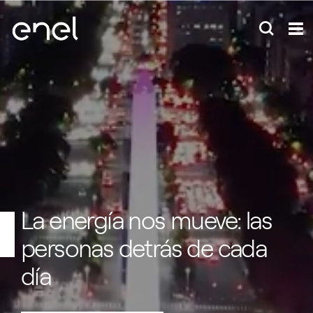
La energía nos mueve: las
personas detrás de cada
día