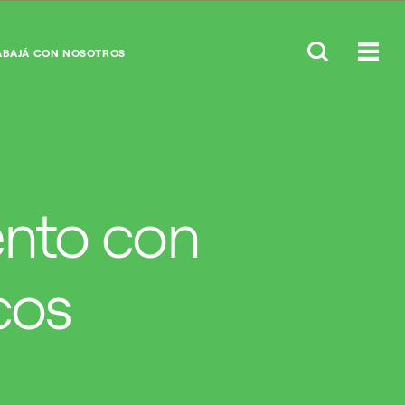
ABAJÁ CON NOSOTROS
ento con
cos